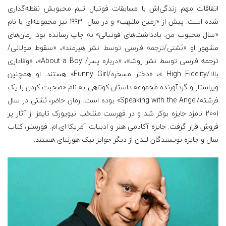
اتفاقات مهم زندگی‌اش با مسابقات فوتبال تیم محبوبش نقطه‌گذاری
شده است. پیش از «زمین ملتهب» و در سال 1993 نیز مجموعه‌ای با نام
«سال محبوب من: یادداشت‌های فوتبالی» به چاپ رسانده بود. رمان‌های
مشهور او «
نَشتی/ترجمه فارسی توسط نشر هیرمند
»، «سقوط طولانی/
ترجمه فارسی توسط نشر روشا»، «درباره پسر/ About a Boy»، «وفاداری
بالا/
High Fidelity
»، «دختر مسخره/Funny Girl» هستند. او همچنین
ویراستار و گردآورنده مجموعه داستان کوتاهی به نام «صحبت کردن با یک
فرشته/
Speaking with the Angel
» بوده است. رمان حاضر، نَشتی در سال
2001 نامزد جایزه بوکر شد و در فهرست منتخب نیویورک تایمز از آثار پر
فروش قرار گرفت. جایزه آکادمی هنر و ادبیات آمریکا ای.ام. فورستر، کتاب
سال و جایزه نویسندگان لندن از دیگر جوایز نیک هورنبای هستند.