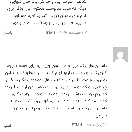
شخص هم می بود و ساختن یک مدل تنهایی
دیگه که شاید سرنوشت محتوم این روزگار برای
آدم های همسن فرید باشه به نظرم دستاورد
جالبیه. حتی پیش از آپلود قسمت های بلدی.
27 سپتامبر 2018
Travis
پاسخ
داستان هایی که می تونم ازشون چیزی رو برای خودم نتیجه
گیری کنم رو دوست دارم؛ الهام گرفتن از رویاها و گیر نیفتادن
توش، شجاعت تغییر و با واقعیت های موجود زندگی ساختن
چیزهایی رو که دوست داری، برداشت ذهنی من از داستان بود
که برام‌ دوست داشتنی بود. توصیفات و مدل روایت گری ای
که داشت کاملا باعث تصویر سازی ذهنی و درگیر شدنم با
داستان می شد و برام جذاب بود. لذت بردم از خوندنش؛
سپاس.
3 آوریل 2020
FTMH
پاسخ