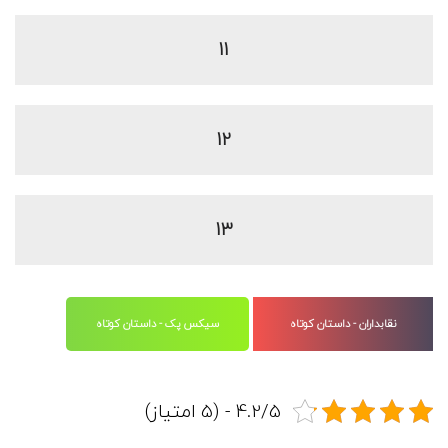
11
12
13
نقابداران - داستان کوتاه
سیکس پک - داستان کوتاه
4.2/5 - (5 امتیاز)