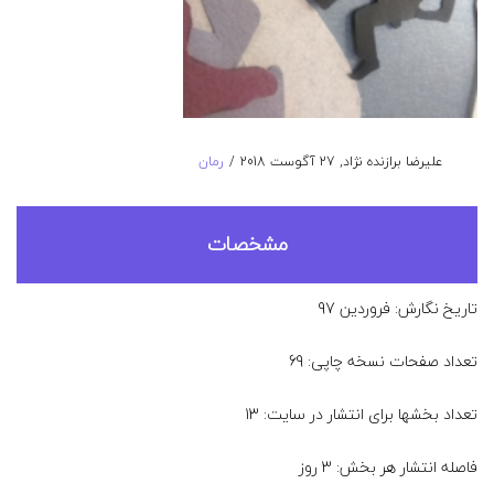
نوشته
ارسال
توسط
علیرضا برازنده نژاد
27 آگوست 2018
رمان
شده
شده
در
در
مشخصات
تاریخ نگارش: فروردین 97
تعداد صفحات نسخه چاپی: 69
تعداد بخشها برای انتشار در سایت: 13
فاصله انتشار هر بخش: 3 روز