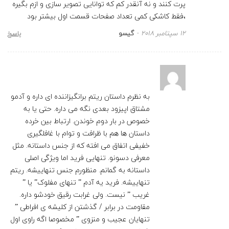
پرت کنند و نه آنقدر کم که توانایی تصویر سازی و ازم بگیره
،فقط کاشکی کمی تعداد صفحات قسمت اول بیشتر بود
12 سپتامبر 2018
گیسو
پاسخ
به نظرم داستان ریتم برانگیزاننده ای داره و آدمو
مشتاق اپیزود بعدی نگه می داره. حتی یا به
خصوص در بار دوم خوندن. ارتباط بین خرده
داستان ها هم با ظرافت و توام با غافلگیری
خفیفی اتفاق می افته که از جنس داستانه. مثل
معرفی دسونو. تنهایی فرید اما ویژگی اصلی
داستانه به گمانم. منظورم جنس تنهاییشه. ریتم
تنهاییشه. فرید یه آدم ” تنهای مفلوک” یا ”
غریب ” نیست. ولی غرابت رقیق خودشو داره.
مقاومت در برابر / گذشتن از کلیشه ی افراطی ”
تنهایان عجیب و منزوی ” مخصوصا اگه راوی اول