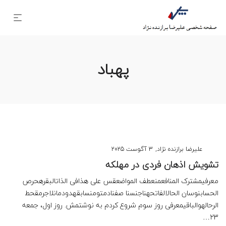
پهباد
نوشته
توسط
علیرضا برازنده نژاد
3 آگوست 2025
شده
تشویش اذهان فردی در مهلکه
در
معرفیمشترک المنافعمنعطف المواضعقس علی هذافی الذاتالبقرهحرص
الحسابنوسان الحالالفاتحهناجنسنا صفنادمتومنسابقهدودمانلاجرمقحط
الرحالهوالباقیمعرفی روز سوم شروع کردم به نوشتمش. روز اول، جمعه
23…