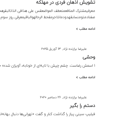
تشویش اذهان فردی در مهلکه
در
معرفیمشترک المنافعمنعطف المواضعقس علی هذافی الذاتالبقرهحر
صفنادمتومنسابقهدودمانلاجرمقحط الرحالهوالباقیمعرفی روز سوم ش
ادامه مطلب
نوشته
توسط
علیرضا برازنده نژاد
13 آوریل 2025
شده
وحشی
در
1 اسمش رضاست. چشم چپش با لایه‌ای از خونابه، آویزان شده؛ حالا دیگر یک طرفِ صورت و بدنش از کار…
ادامه مطلب
نوشته
توسط
علیرضا برازنده نژاد
26 دسامبر 2020
شده
دستم را بگیر
در
فیلیپ سینی پیاز را گذاشت کنار و گفت «تهرانی‌ها دنبال بهانه‌