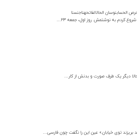
ص الحسابنوسان الحالالفاتحهناجنسنا
روع کردم به نوشتمش. روز اول، جمعه 23…
اند بریزند توی خیابان.» عین این را نگفت چون فارسی…