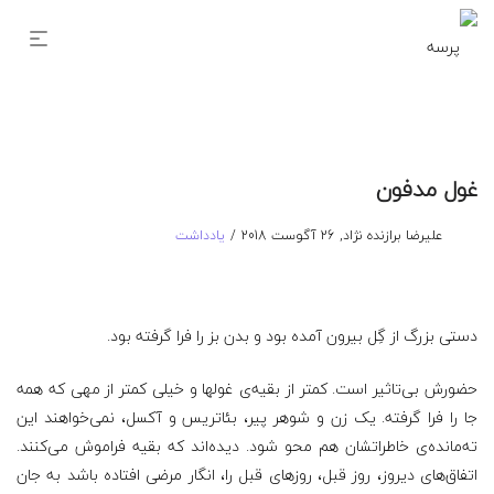
غول مدفون
نوشته
ارسال
توسط
علیرضا برازنده نژاد
26 آگوست 2018
یادداشت
شده
شده
در
در
دستی بزرگ از گِل بیرون آمده بود و بدن بز را فرا گرفته بود.
حضورش بی‌تاثیر است. کمتر از بقیه‌ی غولها و خیلی کمتر از مهی که همه
جا را فرا گرفته. یک زن و شوهر پیر، بئاتریس و آکسل، نمی‌خواهند این
ته‌مانده‌ی خاطراتشان هم محو شود. دیده‌اند که بقیه فراموش می‌کنند.
اتفاق‌های دیروز، روز قبل، روزهای قبل را، انگار مرضی افتاده باشد به جان