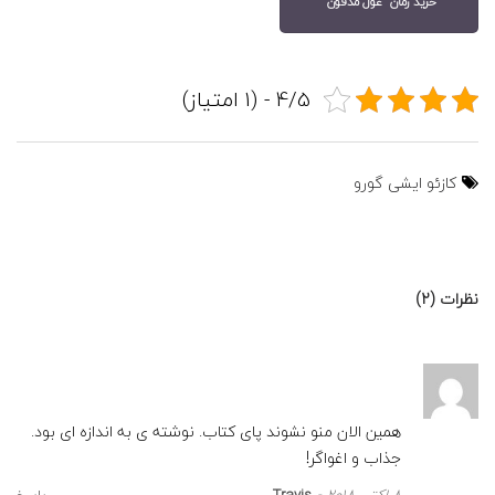
خرید رمان "غول مدفون"
4/5 - (1 امتیاز)
کازئو ایشی گورو
نظرات (2)
همین الان منو نشوند پای کتاب. نوشته ی به اندازه ای بود.
جذاب و اغواگر!
8 اکتبر 2018
Travis
پاسخ