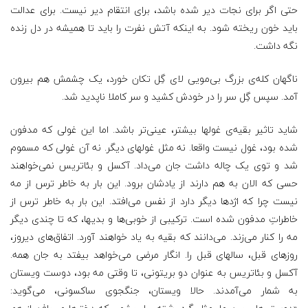
حتی اگر برای نجات دیر شده باشد، برای انتقام دیر نیست. برای عدالت
باید خون ریخته شود. به اینکه آتش نفرت را باید تا همیشه در دل زنده
نگه داشت.
ناگهان کله‌ی بزرگ بی‌مویی لای گِل تکان خورد، یک چشمش هم بیرون
آمد. سپس گِل سر را در خودش کشید و سر کاملا ناپدید شد.
شاید تاثیر بقیه‌ی غولها بیشتر، عینی‌تر باشد. اما این غولی که مدفون
شده بود، غول نیست واقعا. نه مثل غولهای دیگر. نه آن غولی که مسموم
شد و توی یک چاله داشت جان می‌داد. آکسل و بئاتریس نمی‌خواهند
حسی که الان به هم دارند از یادشان برود. این بار به خاطر ترس از مه
نیست چرا که اژدها دیگر دارد از نفس می‌افتد. این بار به خاطر ترس از
خاطراتِ مدفون شده ا‌ست. ترکیبی از خوبی‌ها و بدیها، که تا چندی دیگر
مه را کنار می‌زند. می‌دانند که بقیه به یاد خواهند آورد. اتفاق‌های دیروز،
روزهای قبل، سالهای قبل را. انگار مرضی می‌خواهد بیفتد به جان همه.
آکسل و بئاتریس به عنوان دو بریتونی، تا وقتی مه بود، دوست ویستان
به شمار می‌آمدند. حالا ویستان، جنگجوی ساکسونی، می‌گوید: