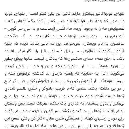
بقیه‌ی غولها تاثیر بیشتری دارند. تاثیر این یکی کمتر است از بقیه‌ی غولها
و از مهی که همه جا را فرا گرفته و خیلی کمتر از کوئریگ، اژدهایی که با
نفسهایش مه را به وجود آورده. مه، نفس اژدهاست و به قول سر گوین –
شوالیه‌ی پیر – بدون نفس اژدها صلحی در کار نبود. اما یک جنگجوی
ساکسون به نام ویستان، نمی‌خواهد این مه باقی بماند. دیده که بقیه
فراموش کرده‌اند. اتفاق‌های سال قبل و سالهای قبل را. انگار مرضی افتاده
باشد به جان همه، همه‌ی ساکسون‌ها که یادشان نیست سالها پیش چطور
بریتون‌ها همه‌شان را – از از نوزاد و بچه و زن و مرد – سلاخی کردند.
می‌گوید: «اقا، چه خداییه که راضیه کارهای بد گذشته فراموش بشه و
بی‌سزا بمونه؟» از فراموش کردن می‌ترسد. از فراموش کردن حتی اگر صلح
را در پی داشته باشد. صلحی که با فریب جادوگر و نفس طلسم شده‌ی
اژدها درست شده. مردم در صلحند ولی خودشان هم نمی‌دانند چرا. صلح
بی‌دلیل و بدون پیشینه، به اندازه‌ی یک جنگ، خطرناک است. پس ویستان
راه می‌افتد تا اژدها را پیدا کند و بکشد. سر گوین از فرصت دادن می‌گوید
برای درمان زخمهای کهنه. از همیشگی شدن صلح. «فکر کن وقتی نفس این
اژدها قطع بشه، چه بلایی سر این سرزمین‌ها می‌آد!» اما به اعتقاد ویستان،