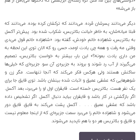
«دوستی‌های بین ما، مثل گره‌ رشته‌ی ابریشمی که دخترها می‌بافن از هم
باز می‌شه»
دیگر می‌دانند پسرشان مُرده. می‌دانند که ترکشان کرده بوده. می‌دانند که
قبلا میانه‌شان، به خاطر خیانت بئاتریس، شکراب شده بود. پیش‌تر آکسل
به بئاتریس، شاهزاده خانم خودش، گفته بود: «شاهزاده خانم قول می‌دی
وقتی مه رفت و همه چی یادت اومد، حسی رو که الان توی این لحظه به
من داری یادت بمونه؟» این بار، بیشتر به خواستِ بئاتریس، تصمیم
می‌گیرند از آب رد شوند و بروند به جزیره‌ی آن سو. جزیره‌ای که خیلی‌ها
ساکنش هستند ولی هرکس فکر می‌کند که آنجا تنهاست. مگر زن و
شوهرهایی که عشقی عمیق و اثبات شده بینشان باشد. توی قایق جا برای
یک نفر هست. بئاتریس خسته است. قایقران اول او را می‌برد، بعد آکسل.
اگر بازگشتی در کار باشد و قایقران بیاید دنبال آکسل. اگر تشخیص داده
باشد که عشقی عمیق . . . . آکسل پشت می‌کند به قایق. قایق دور
می‌شود و شاهزاده خانم را می‌برد سمت جزیره‌ای که از اینجا معلوم نیست
و قایق و بئاتریس هر دو با هم ناپدید می‌شوند.