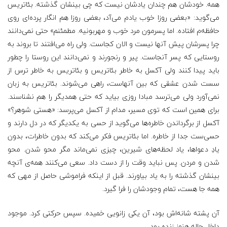
همه. خودشان هم چندان یادشان نیست که چی بینشان گذشته. بئاتریس
می‌گوید: «بعضی روزا خوب یادم می‌آد، بعضی روزا هم انگار پرده‌ای روی
حافظه‌م افتاده. اما پسرمون مرد خوب و مهربونیه. مطمئنم» حتی نمی‌دانند
چرا پسرشان پیش آنها نیست و الان کجاست. ولی راه می‌افتند تا بروند به
روستایی که پسر آنجاست. پیر و رنجورند و نمی‌دانند این روستا را چطور
باید پیدا کنند ولی آکسل به خاطر بئاتریس و بئاتریس به خاطر ترس از
سست شدن عشقی که بین آنهاست، راهی می‌شوند. بئاتریس به زبان
نمی‌آورد ولی می‌ترسد مبادا روزی بیاید که حتی همدیگر را هم نشناسند.
برای همین است که توی مسیر، مدام از آکسل می‌پرسد: «هستی شوهر؟»
آکسل از برگرداندن خاطره‌ها می‌گوید از حسی به یکدیگر که در دل دارند و
حسی‌ست جدا از خاطره. اما بئاتریس فکر می‌کند که بدون خاطرات، بدون
یادِ دعواها، یاد لحظه‌های شیرین، چیزی نمی‌ماند مگر محو شدن. محو
شدن و مردن. پس نباید وقت را از دست داد. سعی می‌کنند همه‌ی آنچه
بینشان گذشته را به یاد بیاورند. قبل از اینکه فراموشی حاصل از مهی که
همه جا هست، تمام وجودشان را فرا گیرد.
آن پشته شانه‌اش بود، آن یکی زانویی خمیده. سپس حرکتی کرد. موجود
داخل چاله هنوز زنده بود.